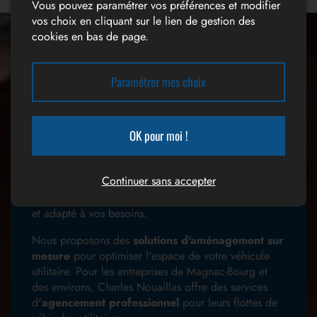
Vous pouvez paramétrer vos préférences et modifier
vos choix en cliquant sur le lien de gestion des
cookies en bas de page.
Paramétrer mes choix
Une multitude de services
OK pour moi !
Charles Nouaillas est votre spécialiste de
l'aménagement et de l'agencement de véhicules
Continuer sans accepter
utilitaires à Magnac-Bourg
. Nous sommes là pour
transformer votre véhicule en un espace fonctionnel
et adapté à vos besoins.
Nous proposons des
solutions d'aménagement sur
mesure
pour optimiser l'espace de votre véhicule
utilitaire. Pour les entreprises de Magnac-Bourg et
des environs, Charles Nouaillas offre des services
d'
agencement professionnel
pour leurs flottes de