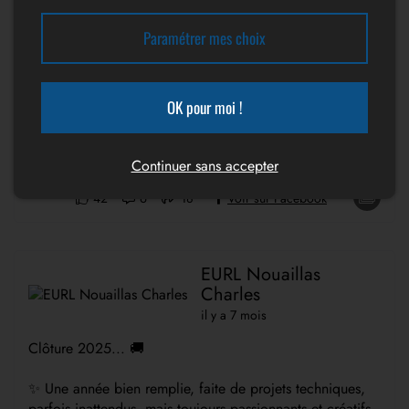
📱Chargé du développement/responsable technique :
Aurélien : 07 61 69 29 61
Paramétrer mes choix
📧 a.betoulle@outlook.fr
📱Direction : Charles : 06 40 82 50 60
📧 contact@amenagement-utilitaire-87.fr
OK pour moi !
🌍www.amenagement-utilitaire-87.fr
Continuer sans accepter
42
6
18
Voir sur Facebook
EURL Nouaillas
Charles
il y a 7 mois
Clôture 2025... 🚚
✨ Une année bien remplie, faite de projets techniques,
parfois inattendus, mais toujours passionnants et créatifs.