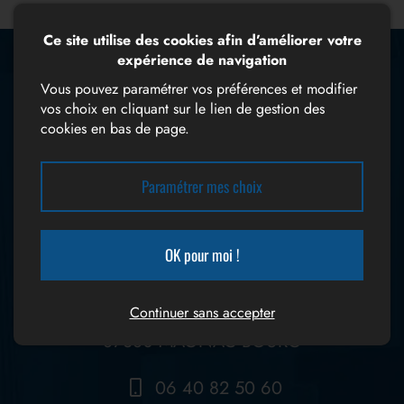
Ce site utilise des cookies afin d’améliorer votre
expérience de navigation
Vous avez des questions ?
Vous pouvez paramétrer vos préférences et modifier
vos choix en cliquant sur le lien de gestion des
cookies en bas de page.
Écrire un message
Paramétrer mes choix
Coordonnées
OK pour moi !
CHARLES NOUAILLAS
Continuer sans accepter
61 route de Nationale
87380 MAGNAC BOURG
06 40 82 50 60