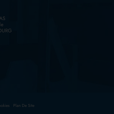
AS
le
OURG
ookies
Plan De Site